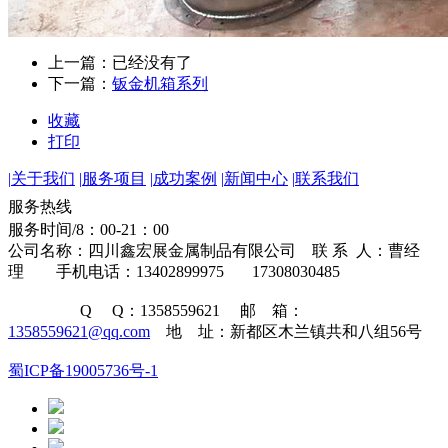
上一篇：已经没有了
下一篇：
钣金机箱系列
收藏
打印
|
关于我们
|
服务项目
|
成功案例
|
新闻中心
|
联系我们
134-0289-9975
服务热线
服务时间/8：00-21：00
公司名称：四川鑫宏展金属制品有限公司 联 系 人：曹经
理 手机电话：13402899975 17308030485
Q Q：1358559621 邮 箱：
1358559621@qq.com
地 址：新都区木兰镇共和八组56号
蜀ICP备19005736号-1