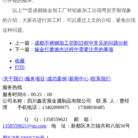
小开裂的概率。
以上***是成都钣金加工厂对铝板加工出现弯折开裂现象
的介绍，大家在进行加工时，可以通过上文的介绍，避免出现
这种问题。
上一篇：
成都不锈钢加工切割过程中常见的问题分析
下一篇：
钣金打磨抛光过程中需要注意的事项
收藏
打印
|
关于我们
|
服务项目
|
成功案例
|
新闻中心
|
联系我们
134-0289-9975
服务热线
服务时间/8：00-21：00
公司名称：四川鑫宏展金属制品有限公司 联 系 人：曹经
理 手机电话：13402899975 17308030485
Q Q：1358559621 邮 箱：
1358559621@qq.com
地 址：新都区木兰镇共和八组56号
蜀ICP备19005736号-1