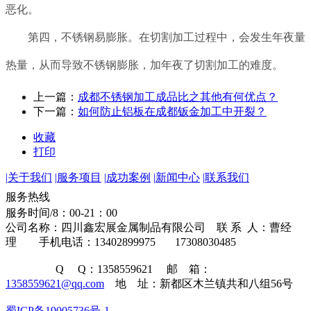
恶化。
第
四，不锈钢易膨胀。在切割加工过程中，会发生年夜量
热量，从而导致不锈钢膨胀，加年夜了切割加工的难度。
上一篇：
成都不锈钢加工成品比之其他有何优点？
下一篇：
如何防止铝板在成都钣金加工中开裂？
收藏
打印
|
关于我们
|
服务项目
|
成功案例
|
新闻中心
|
联系我们
134-0289-9975
服务热线
服务时间/8：00-21：00
公司名称：四川鑫宏展金属制品有限公司 联 系 人：曹经
理 手机电话：13402899975 17308030485
Q Q：1358559621 邮 箱：
1358559621@qq.com
地 址：新都区木兰镇共和八组56号
蜀ICP备19005736号-1